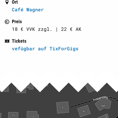
Ort
Café Wagner
Preis
18 € VVK zzgl. | 22 € AK
Tickets
vefügbar auf TixForGigs