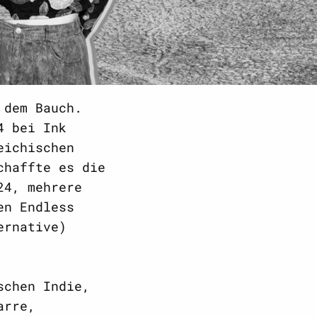
 dem Bauch.
4 bei Ink
eichischen
chaffte es die
24, mehrere
en Endless
ernative)
schen Indie,
arre,