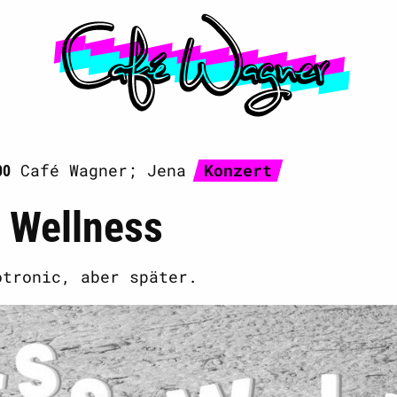
Café Wagner; Jena
Konzert
00
 Wellness
otronic, aber später.