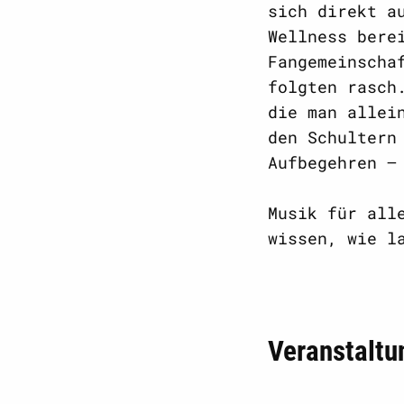
sich direkt a
Wellness bere
Fangemeinscha
folgten rasch
die man allei
den Schultern
Aufbegehren –
Musik für all
wissen, wie l
Veranstaltu