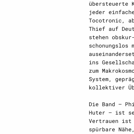
übersteuerte 
jeder einfach
Tocotronic, a
Thief auf Deu
stehen obskur
schonungslos 
auseinanderse
ins Gesellsch
zum Makrokosm
System, geprä
kollektiver Ü
Die Band – Ph
Huter – ist s
Vertrauen ist
spürbare Nähe