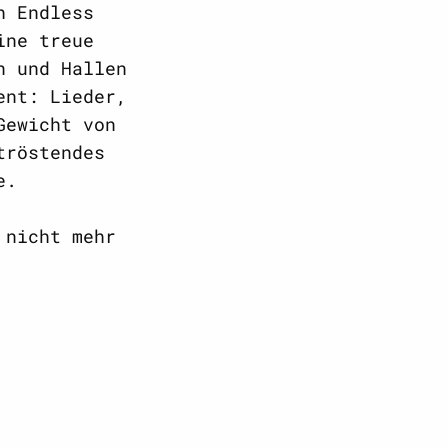
h Endless
ine treue
n und Hallen
ent: Lieder,
Gewicht von
tröstendes
e.
 nicht mehr