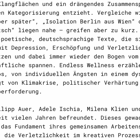
Klangflächen und ein drängendes Zusammens
en Kategorisierung entzieht. Vergleiche w
ber später“, „Isolation Berlin aus Wien“ 
tsch“ liegen nahe – greifen aber zu kurz.
-poetische, deutschsprachige Texte, die s
mit Depression, Erschöpfung und Verletzli
tzen und dabei immer wieder den Bogen vom
aftliche spannen. Endless Wellness erzähl
os, von individuellen Ängsten in einem dy
gt von Klimakrise, politischer Verhärtung
berforderung.
ilipp Auer, Adele Ischia, Milena Klien un
eit vielen Jahren befreundet. Dieses gewa
 das Fundament ihres gemeinsamen Arbeiten
, die Verletzlichkeit im kreativen Prozes