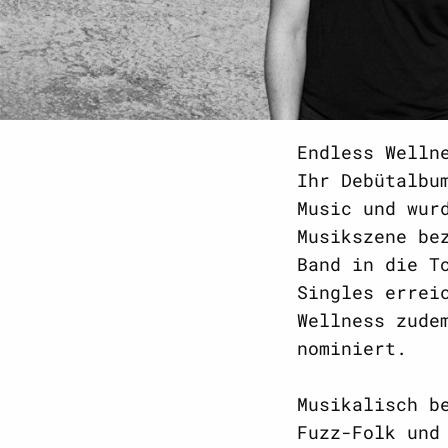
Endless Welln
Ihr Debütalbu
Music und wur
Musikszene be
Band in die T
Singles errei
Wellness zude
nominiert.
Musikalisch b
Fuzz-Folk und