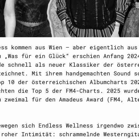
ess kommen aus Wien – aber eigentlich aus
m „Was für ein Glück“ erschien Anfang 202
de schnell als neuer Klassiker der österr
zeichnet. Mit ihrem handgemachten Sound s
op 10 der österreichischen Albumcharts 20
chten die Top 5 der FM4-Charts. 2025 wurd
m zweimal für den Amadeus Award (FM4, Alt
ewegen sich Endless Wellness irgendwo zwi
 roher Intimität: schrammelnde Westerngit