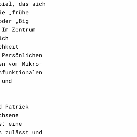
piel, das sich
ie „frühe
oder „Big
 Im Zentrum
ich
chkeit
 Persönlichen
en vom Mikro-
sfunktionalen
 und
d Patrick
chsene
s: eine
s zulässt und